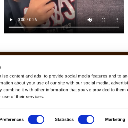
s
Ligações rápidas
ise content and ads, to provide social media features and to an
rmation about your use of our site with our social media, advertis
Início
Onde vamos
 combine it with other information that you’ve provided to them o
Sobre
Testemunhos
Serviços
Marcar avaliação
 use of their services.
Áreas de intervenção
Blog
Parcerias
Política de Privacidade
Preferences
Statistics
Marketing