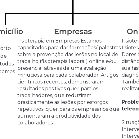
Fisioterapia em Empresas
Estamos
Fisiote
capacitados para dar formações/ palestras
fisiote
forto
sobre a prevenção das lesões no local de
Dores 
 de
trabalho (fisioterapia laboral) online e/ou
distânc
 todos
presencial através de uma avaliação
sua his
udamos
minuciosa para cada colaborador. Artigos
diagnós
a
científicos recentes, demonstraram
Também
resultados positivos quer para os
realiza
trabalhadores, que reduziram
Probl
drasticamente as lesões por esforços
teleco
repetitivos, quer para os empresários que
aumentaram a produtividade dos
Situaçõ
colaboradores.
Interv
Interv