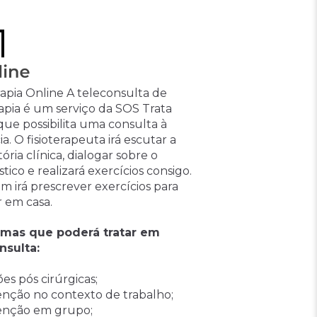
rapia Online
A teleconsulta de
rapia é um serviço da SOS Trata
que possibilita uma consulta à
ia. O fisioterapeuta irá escutar a
tória clínica, dialogar sobre o
tico e realizará exercícios consigo.
 irá prescrever exercícios para
r em casa.
emas que poderá tratar em
nsulta:
es pós cirúrgicas;
enção no contexto de trabalho;
enção em grupo;