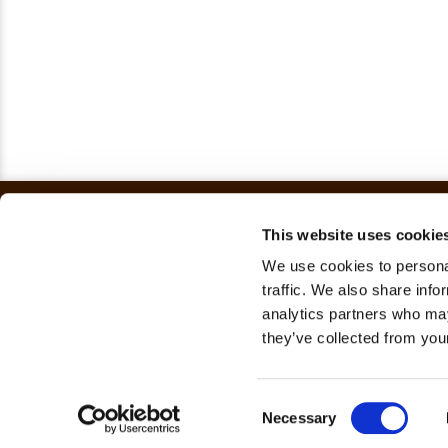
This website uses cookie
We use cookies to personal
traffic. We also share info
analytics partners who may
they’ve collected from your
© 2024 SOSTrataDores
Consent
Necessary
Selection