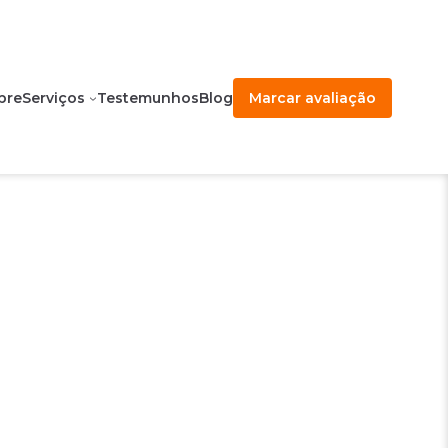
bre
Serviços
Testemunhos
Blog
Marcar avaliação
a