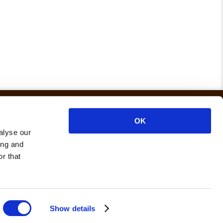
OK
alyse our
ing and
Redes sociais
r that
Instagram
Facebook
WhatsApp
YouTube
+351 910 741 888
Show details