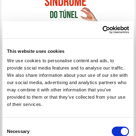
Clique nesta imagem para ver o vídeo.
This website uses cookies
Seguem os sintomas desta síndrome que podem
We use cookies to personalise content and ads, to
variar de frequência e intensidade:
provide social media features and to analyse our traffic.
Dor essencialmente noturna;
We also share information about your use of our site with
Parestesias;
Diminuição de sensibilidade nos 4 dedos enervador
our social media, advertising and analytics partners who
pelo nervo mediano (polegar, indicador, dedo
may combine it with other information that you’ve
médio e metade radial do dedo anelar)
provided to them or that they’ve collected from your use
Estes sintomas surgem na sequência da
of their services.
compressão do nervo mediano, geralmente devido
ao inchaço ou à inflamação das estruturas
Consent
circundantes, como tendões ou ligamentos. Esta
Necessary
Selection
compressão pode ser causada por diversos fatores: