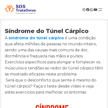
Skip
to
Instagram
Facebook
WhatsAp
YouTu
content
Síndrome do Túnel Cárpico
A
síndrome do túnel cárpico
é uma condição
que afeta milhões de pessoas no mundo inteiro,
sendo uma das causas mais comuns de dor,
dormência e fraqueza nas mãos e pulsos.
Exercícios específicos para alongar e fortalecer os
músculos e tendões ao redor do túnel cárpico têm
se mostrado eficazes neste problema.
Será que o desconforto que sente é mesmo do
túnel cárpico? Faça o teste desde vídeo e veja
estes exercícios para melhorar os sintomas: